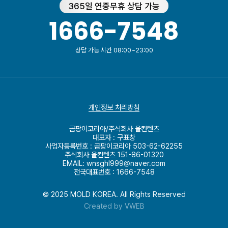
365일 연중무휴 상담 가능
1666-7548
접수 완료
시공문의
광진구 자양동
이고은
접수 완료
시공문의
대전 유성구
최문수
상담 가능 시간 08:00~23:00
접수 완료
기타문의
서울경기
김태호
접수 완료
방문요청
경기도 부천
조성원
개인정보 처리방침
접수 완료
시공문의
강동구
이예란
곰팡이코리아/주식회사 올컨텐츠
대표자 : 구표창
사업자등록번호 : 곰팡이코리아 503-62-62255
접수 완료
시공문의
서대문구
박원민
주식회사 올컨텐츠 151-86-01320
EMAIL: wnsghl999@naver.com
전국대표번호 : 1666-7548
접수 완료
방문요청
동작구 상도동
이동신
© 2025 MOLD KOREA. All Rights Reserved
접수 완료
시공문의
청주
김정효
Created by VWEB
접수 완료
방문요청
대구
윤재영