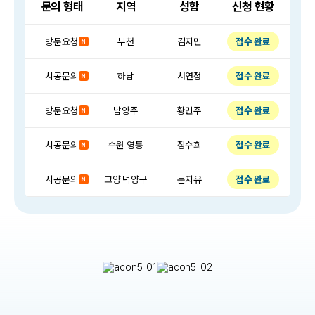
문의 형태
지역
성함
신청 현황
접수 완료
시공문의
마포구
정인우
접수 완료
방문요청
부천
김지민
접수 완료
시공문의
하남
서연정
접수 완료
방문요청
남양주
황민주
접수 완료
시공문의
수원 영통
장수희
접수 완료
시공문의
고양 덕양구
문지유
접수 완료
시공문의
서대문구
윤준서
접수 완료
시공문의
대전
임재준
접수 완료
방문요청
강남구
김민희