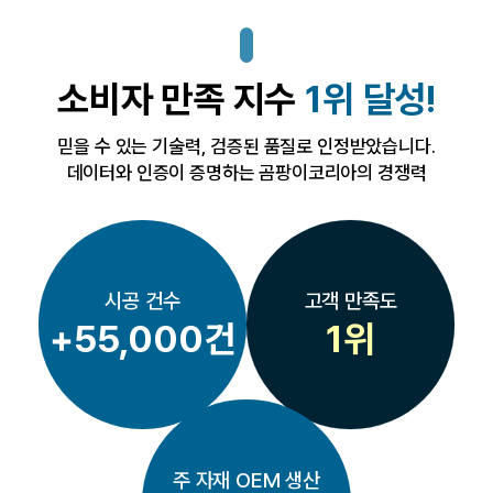
소비자 만족 지수
1위 달성!
믿
을
수
있
는
기
술
력
,
검
증
된
품
질
로
인
정
받
았
습
니
다
.
데
이
터
와
인
증
이
증
명
하
는
곰
팡
이
코
리
아
의
경
쟁
력
시공 건수
고객 만족도
+55,000건
1위
주 자재 OEM 생산