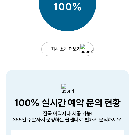
100%
회사 소개 더보기
접수 완료
시공문의
청주
이지혜
접수 완료
시공문의
송파구
강명모
100% 실시간 예약 문의 현황
접수 완료
방문요청
경기도 화성
최광길
전
국
어
디
서
나
시
공
가
능
!
3
6
5
일
주
말
까
지
운
영
하
는
콜
센
터
로
편
하
게
문
의
하
세
요
.
접수 완료
방문요청
서울 영등포구
김세영