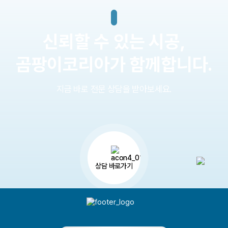
접수 완료
시공문의
인천시 미추홀구
최금주
접수 완료
시공문의
양천구 목동
이하림
신뢰할 수 있는 시공,
접수 완료
시공문의
의왕
이민주
곰팡이코리아가 함께합니다.
접수 완료
시공문의
서울 동작구
이선희
지금 바로 전문 상담을 받아보세요.
접수 완료
시공문의
경기 김포
박세라
접수 완료
시공문의
인천 검단
이수진
접수 완료
방문요청
노원구
김근태
상담 바로가기
상담 바로가기
접수 완료
방문요청
천안 불당
천소연
접수 완료
방문요청
용인
박후성
접수 완료
시공문의
양천구
장서형