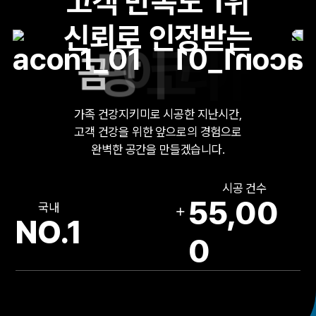
고
객
만
족
도
1
위
신
뢰
로
인
정
받
는
곰
팡
이
코
리
아
가
족
건
강
지
키
미
로
시
공
한
지
난
시
간
,
고
객
건
강
을
위
한
앞
으
로
의
경
험
으
로
완
벽
한
공
간
을
만
들
겠
습
니
다
.
시공 건수
55,00
+
국내
NO.1
0